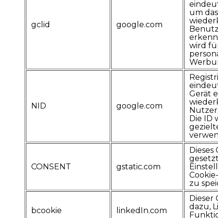
eindeu
um das
wieder
gclid
google.com
Benutz
erkenn
wird fü
persona
Werbun
Registr
eindeut
Gerät e
wieder
NID
google.com
Nutzers
Die ID 
geziel
verwen
Dieses 
gesetzt
CONSENT
gstatic.com
Einstel
Cookie
zu spei
Dieser 
dazu, L
bcookie
linkedIn.com
Funkti