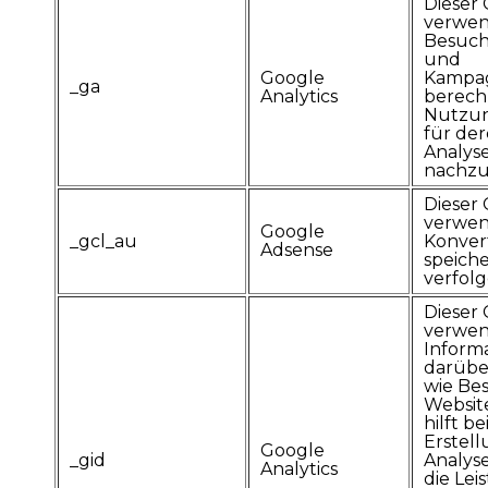
Dieser 
verwen
Besuche
und
Google
Kampa
_ga
Analytics
berech
Nutzun
für de
Analys
nachzu
Dieser 
verwen
Google
_gcl_au
Konver
Adsense
speich
verfolg
Dieser 
verwen
Inform
darübe
wie Be
Websit
hilft be
Erstell
Google
_gid
Analys
Analytics
die Lei