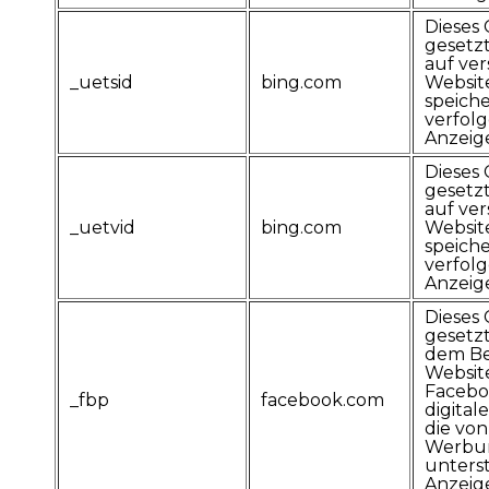
Dieses 
gesetz
auf ve
_uetsid
bing.com
Websit
speich
verfolg
Anzeig
Dieses 
gesetz
auf ve
_uetvid
bing.com
Websit
speich
verfolg
Anzeig
Dieses 
gesetz
dem Be
Websit
Facebo
_fbp
facebook.com
digital
die vo
Werbu
unterst
Anzeige