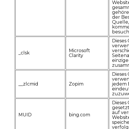
Websit
gesamm
gehöre
der Bes
Quelle,
kommen
besuch
Dieses 
verwen
Microsoft
versch
_clsk
Clarity
Seitena
einzig
zusam
Dieses 
verwen
__zlcmid
Zopim
jedem 
eindeu
zuzuwe
Dieses 
gesetz
auf ve
MUID
bing.com
Websit
speich
verfolg