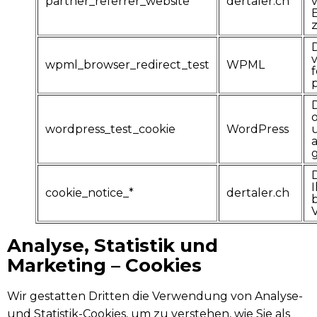
partner_referrer_website
dertaler.ch
z
wpml_browser_redirect_test
WPML
f
o
wordpress_test_cookie
WordPress
cookie_notice_*
dertaler.ch
Analyse, Statistik und
Marketing – Cookies
Wir gestatten Dritten die Verwendung von Analyse-
und Statistik-Cookies, um zu verstehen, wie Sie als