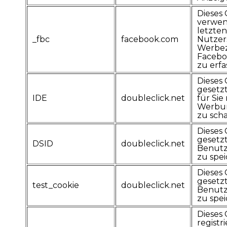
Dieses 
verwen
letzte
_fbc
facebook.com
Nutzer
Werbe
Facebo
zu erfa
Dieses 
gesetzt
IDE
doubleclick.net
für Sie
Werbun
zu scha
Dieses 
gesetz
DSID
doubleclick.net
Benutz
zu spei
Dieses 
gesetz
test_cookie
doubleclick.net
Benutz
zu spei
Dieses 
registri