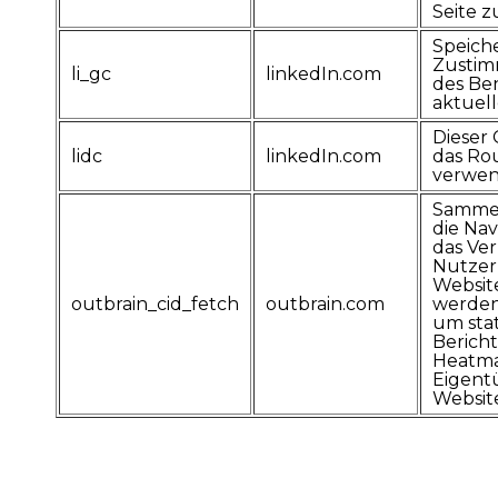
Seite z
Speich
Zustim
li_gc
linkedIn.com
des Ben
aktuel
Dieser 
lidc
linkedIn.com
das Ro
verwen
Sammel
die Nav
das Ver
Nutzer
Websit
outbrain_cid_fetch
outbrain.com
werden
um stat
Berich
Heatma
Eigent
Website