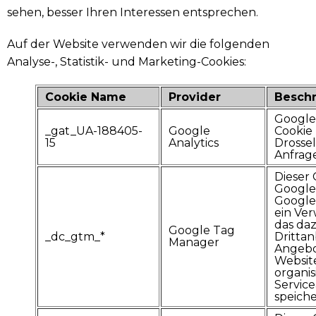
sehen, besser Ihren Interessen entsprechen.
Auf der Website verwenden wir die folgenden
Analyse-, Statistik- und Marketing-Cookies:
Cookie Name
Provider
Besch
Google 
_gat_UA-188405-
Google
Cookie
15
Analytics
Drosse
Anfrage
Dieser 
Google 
Google
ein Ve
das daz
Google Tag
_dc_gtm_*
Drittan
Manager
Angebo
Websit
organi
Servic
speiche