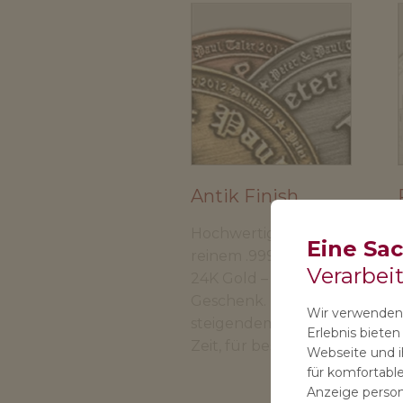
Antik Finish
Hochwertige Prägung in
Eine Sa
reinem .999 Feinsilber und
Verarbei
24K Gold – das wertvollste
Geschenk. Präsente mit
Wir verwenden 
steigendem Wert über die
Erlebnis biete
Zeit, für besondere Anlässe.
Webseite und ih
für komfortable
Anzeige persona