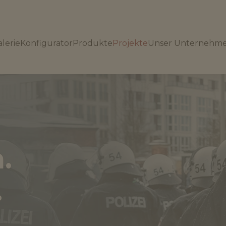
lerie
Konfigurator
Produkte
Projekte
Unser Unternehm
.
.