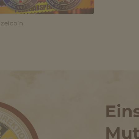
izeicoin
Ein
Mut