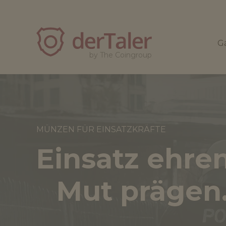
derTaler
Ga
by The Coingroup
MÜNZEN FÜR EINSATZKRÄFTE
Einsatz ehren
Mut prägen