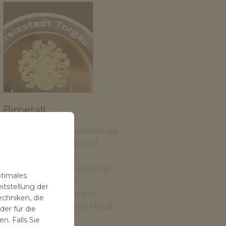
Bimetall
Ohne Mindestbestellmenge
können Sie Familie und
Freunde mit einer
vollständig personalisierten
ptimales
Münze ehren – ein
itstellung der
sentimentales Stück in
echniken, die
e
jedem gewünschten Metall.
er für die
n. Falls Sie