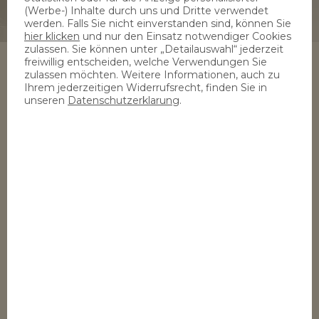
(Werbe-) Inhalte durch uns und Dritte verwendet
werden. Falls Sie nicht einverstanden sind, können Sie
hier klicken
und nur den Einsatz notwendiger Cookies
zulassen. Sie können unter „Detailauswahl“ jederzeit
freiwillig entscheiden, welche Verwendungen Sie
zulassen möchten. Weitere Informationen, auch zu
Ihrem jederzeitigen Widerrufsrecht, finden Sie in
unseren
Datenschutzerklarung
.
999 Feinsilber und 24k Goldmünzen
Gestalten Sie Ihre eigenen Silber- und Goldmünzen. Für
besondere Anlässe, als einzigartiges Geschenk oder als
Sammlerstück. Sie erhalten hochwertige Münzen, nach
Ihren Wünschen personalisiert.