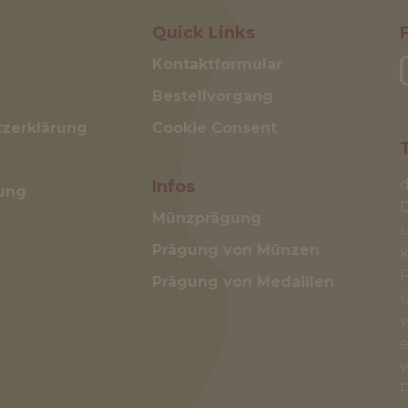
Quick Links
Kontaktformular
Bestellvorgang
zerklärung
Cookie Consent
d
Infos
ung
Münzprägung
u
Prägung von Münzen
k
P
Prägung von Medaillen
u
w
e
w
P