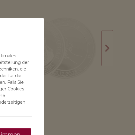
ptimales
itstellung der
echniken, die
er für die
n. Falls Sie
ger Cookies
che
ederzeitigen
timmen