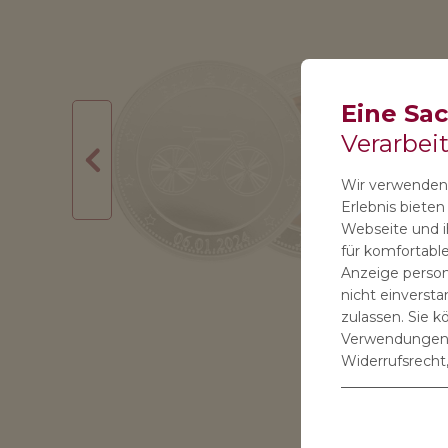
Eine Sa
Verarbei
Wir verwenden 
Erlebnis biete
Webseite und ih
für komfortable
Anzeige persona
nicht einverst
zulassen. Sie k
Verwendungen S
Widerrufsrecht,