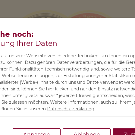
che noch:
tung Ihrer Daten
auf unserer Webseite verschiedene Techniken, um Ihnen ein o
n zu können. Dazu gehören Datenverarbeitungen, die für die Bere
rer Funktionalitäten technisch notwendig sind, sowie weitere T
 Webseiteneinstellungen, zur Erstellung anonymer Statistiken od
lisierter (Werbe-) Inhalte durch uns und Dritte verwendet werde
anden sind, können Sie
hier klicken
und nur den Einsatz notwendi
önnen unter „Detailauswahl“ jederzeit freiwillig entscheiden, wel
ie zulassen möchten. Weitere Informationen, auch zu Ihrem j
 finden Sie in unseren
Datenschutzerklarung
.
JETZT ANFRAGEN
Anpassen
Ablehnen
Zus