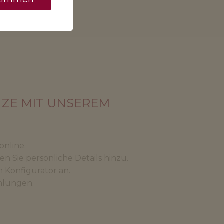
NZE MIT UNSEREM
online.
n Sie persönliche Details hinzu.
m Konfigurator an.
mlungen.