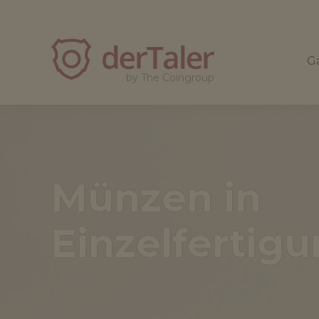
derTaler
Ga
by The Coingroup
Münzen in
Einzelfertig