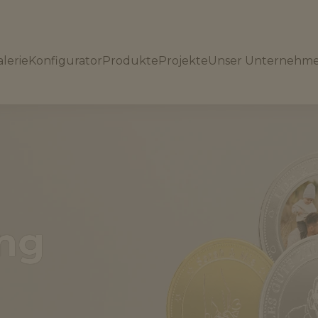
lerie
Konfigurator
Produkte
Projekte
Unser Unternehm
ung