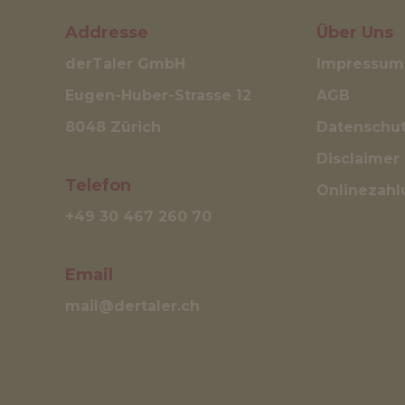
Addresse
Über Uns
derTaler GmbH
Impressum
Eugen-Huber-Strasse 12
AGB
8048 Zürich
Datenschut
Disclaimer
Telefon
Onlinezahl
+49 30 467 260 70
Email
mail@dertaler.ch