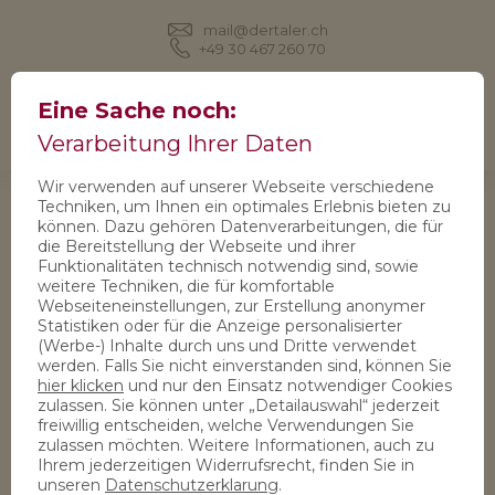
mail@dertaler.ch
+49 30 467 260 70
derTaler
Eine Sache noch:
0
by The Coingroup
Verarbeitung Ihrer Daten
Wir verwenden auf unserer Webseite verschiedene
Techniken, um Ihnen ein optimales Erlebnis bieten zu
Kategorie
können. Dazu gehören Datenverarbeitungen, die für
die Bereitstellung der Webseite und ihrer
Funktionalitäten technisch notwendig sind, sowie
weitere Techniken, die für komfortable
Webseiteneinstellungen, zur Erstellung anonymer
Tourismus Taler
Statistiken oder für die Anzeige personalisierter
(Werbe-) Inhalte durch uns und Dritte verwendet
werden. Falls Sie nicht einverstanden sind, können Sie
hier klicken
und nur den Einsatz notwendiger Cookies
zulassen. Sie können unter „Detailauswahl“ jederzeit
freiwillig entscheiden, welche Verwendungen Sie
zulassen möchten. Weitere Informationen, auch zu
Ihrem jederzeitigen Widerrufsrecht, finden Sie in
unseren
Datenschutzerklarung
.