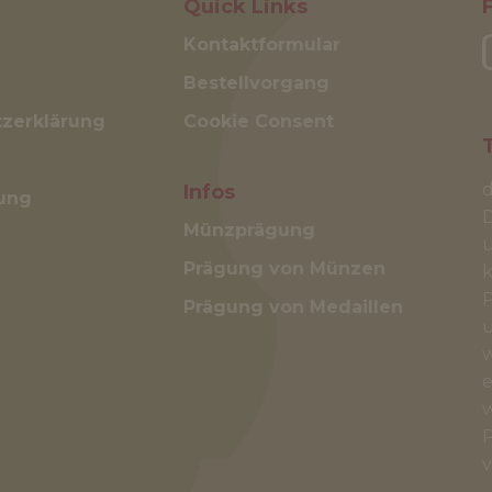
Quick Links
Kontaktformular
Bestellvorgang
zerklärung
Cookie Consent
d
Infos
ung
Münzprägung
u
Prägung von Münzen
k
P
Prägung von Medaillen
u
w
e
w
P