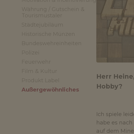
Motivation & Incentivierung
Währung / Gutschein &
Tourismustaler
Städtejubiläum
Historische Münzen
Bundeswehreinheiten
Polizei
Feuerwehr
Film & Kultur
Herr Heine
Produkt Label
Hobby?
Außergewöhnliches
Ich spiele lei
habe es nach 
auf dem Minec