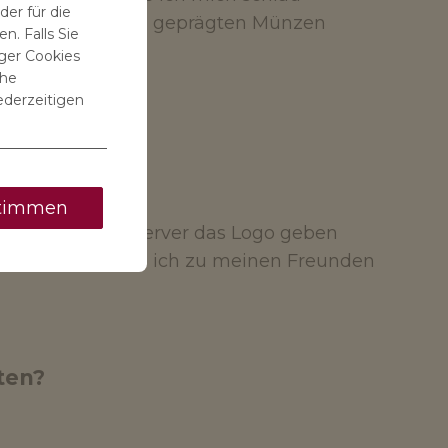
er für die
lt an individuellen geprägten Münzen
n. Falls Sie
ger Cookies
che
ederzeitigen
timmen
dem Minecraft-Server das Logo geben
ilden. Dann habe ich zu meinen Freunden
ten?