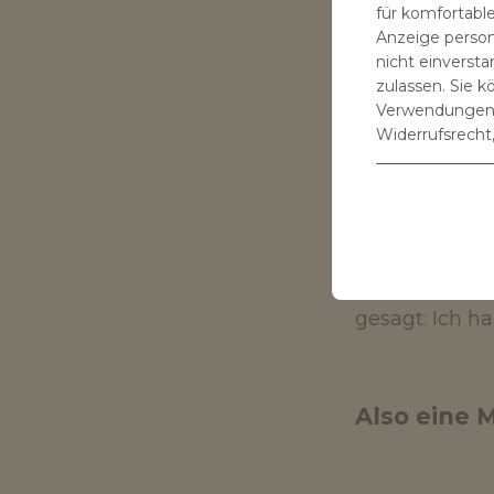
für komfortable
gemacht und 
Anzeige persona
entdeckte.
nicht einverst
zulassen. Sie k
Verwendungen S
Widerrufsrecht,
Wie haben 
Ich habe mic
lassen – das 
gesagt: Ich h
Also eine 