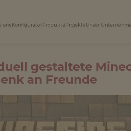
lerie
Konfigurator
Produkte
Projekte
Unser Unternehm
duell gestaltete Mine
enk an Freunde