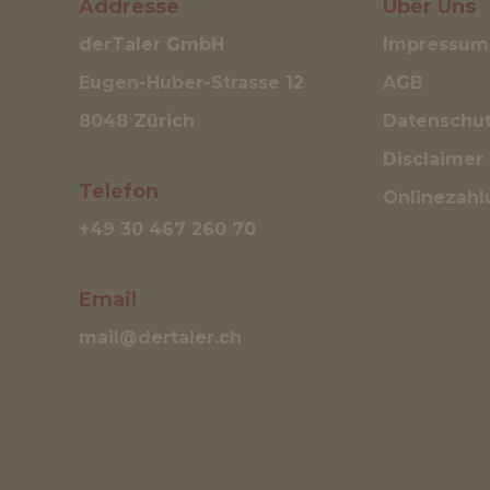
Addresse
Über Uns
derTaler GmbH
Impressum
Eugen-Huber-Strasse 12
AGB
8048 Zürich
Datenschut
Disclaimer
Telefon
Onlinezahl
+49 30 467 260 70
Email
mail@dertaler.ch