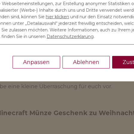
 Webseiteneinstellungen, zur Erstellung anonymer Statistiken od
stieß auf
derTaler
, wo ich eine unendliche Vielfa
lisierter (Werbe-) Inhalte durch uns und Dritte verwendet werde
anden sind, können Sie
hier klicken
und nur den Einsatz notwendi
önnen unter „Detailauswahl“ jederzeit freiwillig entscheiden, wel
ie zulassen möchten. Weitere Informationen, auch zu Ihrem j
 finden Sie in unseren
Datenschutzerklarung
.
Sie Ihre Idee dann umgesetzt?
Anpassen
Ablehnen
Zus
h mit dem Taler-Team beraten und mir dann von 
wollte ich unbedingt auf der Geschenkmünze abb
abe eine kleine Überraschung für euch vor.
Minecraft Münze Geschenk zu Weihnach