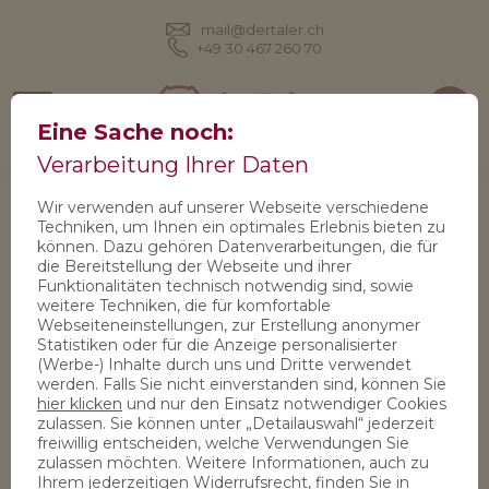
mail@dertaler.ch
+49 30 467 260 70
derTaler
0
Eine Sache noch:
by The Coingroup
Verarbeitung Ihrer Daten
Wir verwenden auf unserer Webseite verschiedene
Kategorie
Techniken, um Ihnen ein optimales Erlebnis bieten zu
können. Dazu gehören Datenverarbeitungen, die für
die Bereitstellung der Webseite und ihrer
Funktionalitäten technisch notwendig sind, sowie
weitere Techniken, die für komfortable
Mittelaltermünzen Replika
Webseiteneinstellungen, zur Erstellung anonymer
Statistiken oder für die Anzeige personalisierter
(Werbe-) Inhalte durch uns und Dritte verwendet
werden. Falls Sie nicht einverstanden sind, können Sie
hier klicken
und nur den Einsatz notwendiger Cookies
zulassen. Sie können unter „Detailauswahl“ jederzeit
freiwillig entscheiden, welche Verwendungen Sie
zulassen möchten. Weitere Informationen, auch zu
Ihrem jederzeitigen Widerrufsrecht, finden Sie in